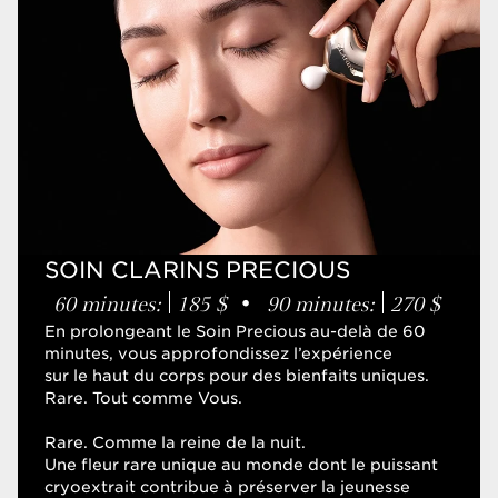
Soin visage
SOINS EXPERT
Soins visage
Soins corps
Soins Homme
SOIN CLARINS PRECIOUS
60 minutes:
185 $
90 minutes:
270 $
•
En prolongeant le Soin Precious au-delà de 60
SOINS BIEN-ÊTRE
minutes, vous approfondissez l’expérience
sur le haut du corps pour des bienfaits uniques.
Rare. Tout comme Vous.
Soins visage
Soins corps
Rare. Comme la reine de la nuit.
Soins corps & visage
Une fleur rare unique au monde dont le puissant
cryoextrait contribue à préserver la jeunesse