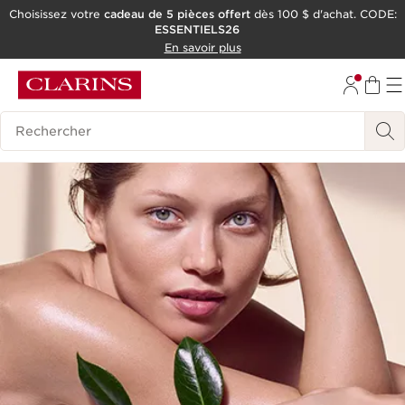
Choisissez votre
cadeau de 5 pièces offert
dès 100 $ d'achat. CODE:
ESSENTIELS26
ALLER AU CONTENU
En savoir plus
CONSULTER LE PIED DE PAGE
OUTIL D'ACCESSIBILITÉ
Historique des recherches