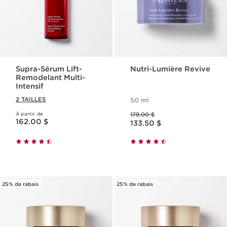
Supra-Sérum Lift-
Nutri-Lumière Revive
Remodelant Multi-
Intensif
2 TAILLES
50 ml
Ancien prix 178.00 $
À partir de
178.00 $
Nouveau prix 162.00 $
Nouveau prix 133.50 $
162.00 $
133.50 $
25% de rabais
25% de rabais