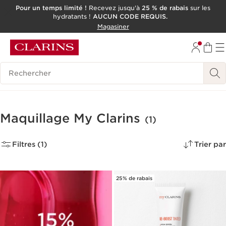
Pour un temps limité !
Recevez jusqu'à
25 % de rabais
sur les
hydratants !
AUCUN CODE REQUIS.
ALLER AU CONTENU
Magasiner
CONSULTER LE PIED DE PAGE
OUTIL D'ACCESSIBILITÉ
Historique des recherches
Maquillage My Clarins
(1)
Filtres (1)
Trier par
25% de rabais