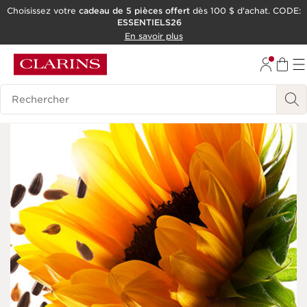
Choisissez votre
cadeau de 5 pièces offert
dès 100 $ d'achat. CODE:
ESSENTIELS26
ALLER AU CONTENU
En savoir plus
CONSULTER LE PIED DE PAGE
OUTIL D'ACCESSIBILITÉ
Historique des recherches