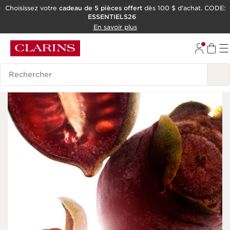
Choisissez votre
cadeau de 5 pièces offert
dès 100 $ d'achat. CODE:
ESSENTIELS26
ALLER AU CONTENU
En savoir plus
CONSULTER LE PIED DE PAGE
OUTIL D'ACCESSIBILITÉ
Historique des recherches