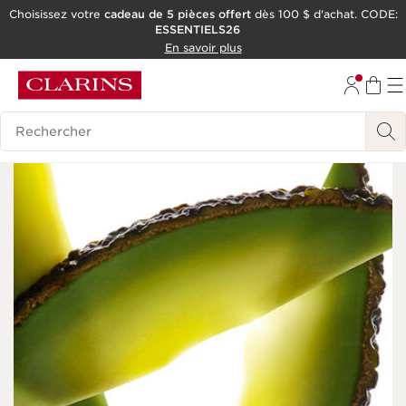
Choisissez votre
cadeau de 5 pièces offert
dès 100 $ d'achat. CODE:
ESSENTIELS26
ALLER AU CONTENU
En savoir plus
CONSULTER LE PIED DE PAGE
OUTIL D'ACCESSIBILITÉ
Historique des recherches