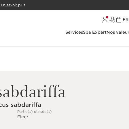
En savoir plus
L
FR
Services
Spa Expert
Nos valeu
sabdariffa
cus sabdariffa
Partie(s) utilisée(s)
Fleur