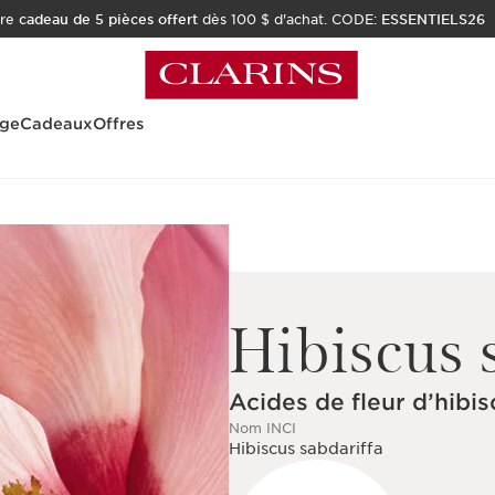
tre
cadeau de 5 pièces offert
dès 100 $ d'achat. CODE:
ESSENTIELS26
age
Cadeaux
Offres
Hibiscus 
Acides de fleur d’hibis
Nom INCI
Hibiscus sabdariffa