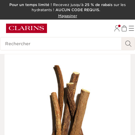
Pour un temps limité !
Recevez jusqu'à
25 % de rabais
sur les
hydratants !
AUCUN CODE REQUIS.
ALLER AU CONTENU
Magasiner
CONSULTER LE PIED DE PAGE
OUTIL D'ACCESSIBILITÉ
Historique des recherches