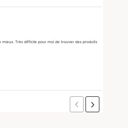
, meilleur pour la planète
Ingrédient
Domaine
Packaging
bio
Clarins
eco-pensé
rels clés
U