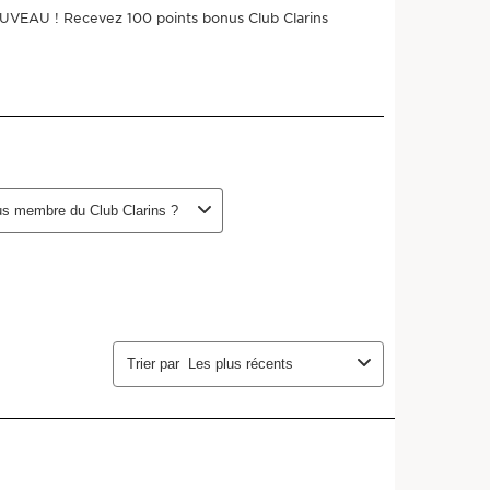
50.00 $
45.00 $
Sauvez 5.00 $
offerte + 3 échantillons
'inscription
tez, ou annulez à tout moment
ois (recommandé)
Ajouter au panier
s ou plus avec cet achat!