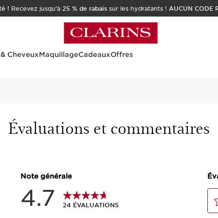
é !
Recevez jusqu'à
25 % de rabais
sur les hydratants !
AUCUN CODE R
 & Cheveux
Maquillage
Cadeaux
Offres
Accueil
Soins
Homme
Gel Énergi
Évaluations et commentaires
27 COMMENTA
À l'extrait de ginseng 
Nouveau prix 50.00 $
50.00 $
Ou 4 versements sans i