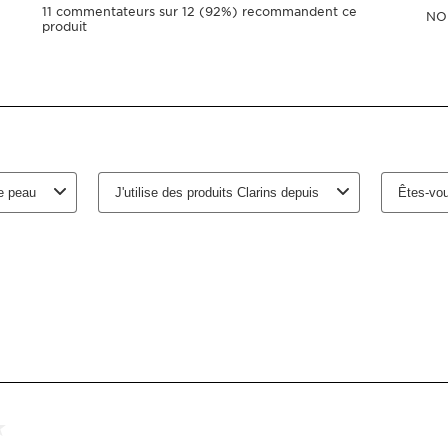
15 ml
Achat unique
Abonnement
10% de rabais + Livraison 
100 points Club Clarins à l
Modifiez, suspendez, sau
Choisir la période d''abonnement
Livré tous les 3 m
-
1
+
Voir le panier
Recevez
500
point