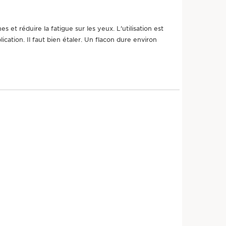
xte, Peau sèche, Peau normale, Peau grasse
atin et soir sur le contour des yeux.
EN SAVOIR PLUS
t (cernes, poches).
e contour des yeux.
r les hommes qui mènent une vie intense. Une véritable
lité et d'hydratation pour leur peau surmenée. L'action
de ginseng rouge bio va contribuer à une meilleure
 la peau pour l'énergiser, la stimuler et lui permettre
ortes d'agressions (températures extrêmes, surmenage,
 des yeux à la fois lissé et plus tonique, un regard
VOIR PLUS
: le [G-RED COMPLEX] : l'extrait de ginseng rouge bio
ts d'herbe à bison (plante bio) et de gymnéma pour
 peau.