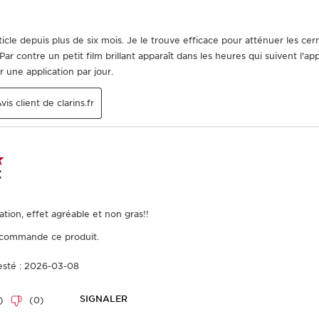
Ce que c'est
Type de peau :
Peau mi
Texture :
Gel
Utilisation :
Appliquer m
Bénéfices
Défatigue visiblemen
Hydrate et fortifie l
En savoir plus
C'est le soin idéal pou
dose d'énergie, de vita
puissante de l'extrait 
production d'énergie de
de résister à toutes s
stress). Pour un contour
éclatant et reposé.
Le plus Clarins
Innovation ClarinsMen 
est associé aux extrai
énergiser et stimuler la