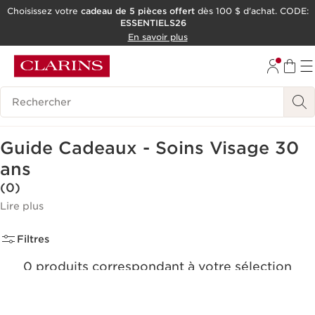
Choisissez votre
cadeau de 5 pièces offert
dès 100 $ d'achat. CODE:
ESSENTIELS26
ALLER AU CONTENU
En savoir plus
CONSULTER LE PIED DE PAGE
OUTIL D'ACCESSIBILITÉ
Historique des recherches
Guide Cadeaux - Soins Visage 30
ans
(0)
Lire plus
Filtres
0 produits correspondant à votre sélection
Réinitialiser tous les filtres