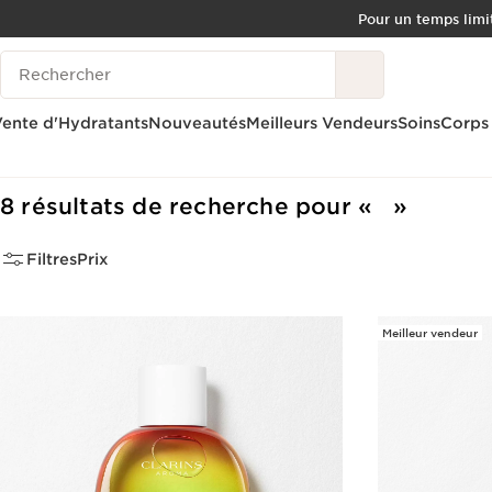
Pour un temps limit
ALLER AU CONTENU
Historique des recherches
CONSULTER LE PIED DE PAGE
OUTIL D'ACCESSIBILITÉ
ente d'Hydratants
Nouveautés
Meilleurs Vendeurs
Soins
Corps
Accueil
8 résultats de recherche pour
Filtres
Prix
Meilleur vendeur