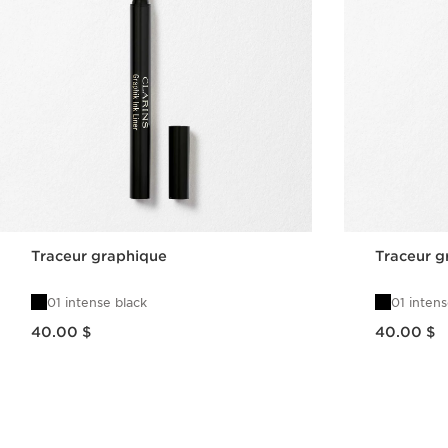
Traceur graphique
Traceur g
01 intense black
01 intens
Nouveau prix 40.00 $
Nouveau prix 40.00 $
40.00 $
40.00 $
Aperçu rapide