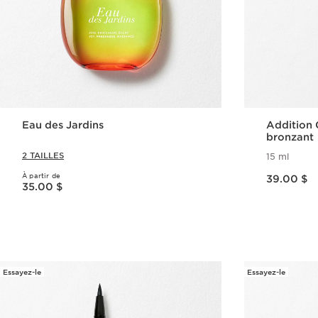
Eau des Jardins
Addition 
bronzant
2 TAILLES
15 ml
Nouveau prix 39.00 $
À partir de
Nouveau prix 35.00 $
39.00 $
35.00 $
Aperçu rapide
Essayez-le
Essayez-le