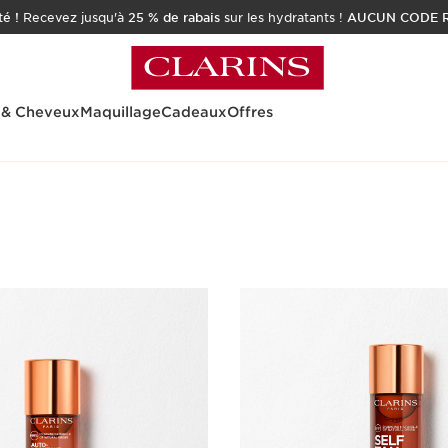
é !
Recevez jusqu'à
25 % de rabais
sur les hydratants !
AUCUN CODE R
 & Cheveux
Maquillage
Cadeaux
Offres