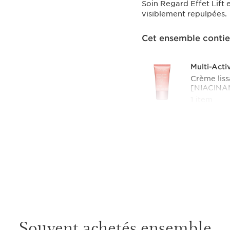
Soin Regard Effet Lift e
visiblement repulpées.
Cet ensemble contie
Multi-Acti
Crème liss
[NIACINA
1 item
Multi-Acti
Le sérum bi
jour après
1 item
Soin Regar
Le Produit
les yeux 
Clarins, s
Souvent achetés ensemble
Rechargea