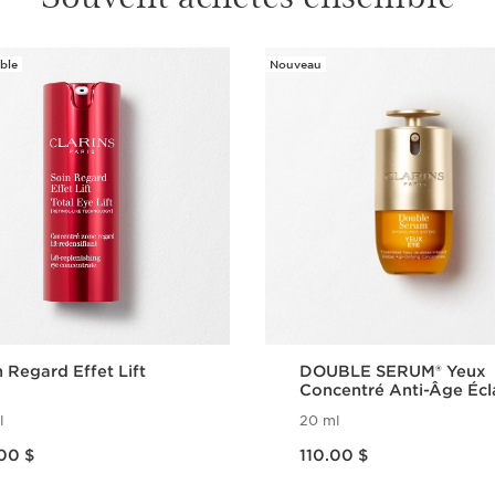
1 item
Mini Huile
ble
Nouveau
Huile à lè
de protect
1 item
Bénéfices
Peau plus lumineuse 
Ridules atténuées
Regard illuminé et l
 Regard Effet Lift
DOUBLE SERUM® Yeux
Concentré Anti-Âge Écl
et Anti-Poches
l
20 ml
Nouveau prix 110.00 $
.00 $
110.00 $