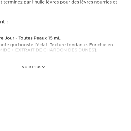
t terminez par l'huile lèvres pour des lèvres nourries et
nt :
ve Jour - Toutes Peaux 15 mL
ante qui booste l'éclat. Texture fondante. Enrichie en
MIDE + EXTRAIT DE CHARDON DES DUNES].
VOIR PLUS
ve Sérum Éclat
phasé qui booste l’éclat, lisse la peau et unifie le teint,
 jour.
d Effet Lift 3 mL
 Soin Yeux #1 au Canada*. Une solution complète pour
intégrant la [TECHNOLOGIE EFFET RÉTINOL] de
pécifiquement conçue pour sublimer la zone regard.
ble.