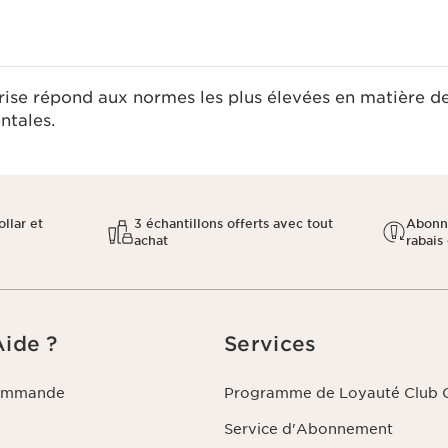
rise répond aux normes les plus élevées en matière d
tales.​
llar et
3 échantillons offerts avec tout
Abonn
achat
rabais 
Aide ?
Services
commande
Programme de Loyauté Club C
Service d'Abonnement