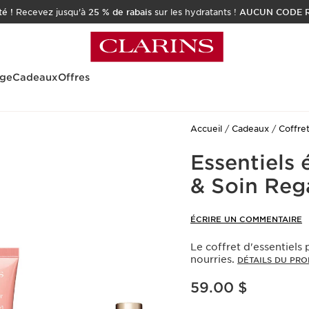
é !
Recevez jusqu'à
25 % de rabais
sur les hydratants !
AUCUN CODE R
age
Cadeaux
Offres
Accueil
Cadeaux
Coffre
Essentiels 
& Soin Rega
ÉCRIRE UN COMMENTAIRE
Le coffret d'essentiels 
nourries.
DÉTAILS DU PRO
Nouveau prix 59.00 $
59.00 $