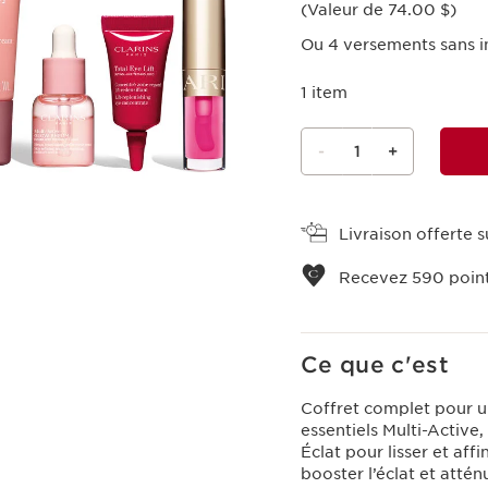
(Valeur de 74.00 $)
Ou 4 versements sans i
1 item
-
1
+
Voir le panier
Livraison offerte su
Recevez
590
point
Ce que c'est
Coffret complet pour un
essentiels Multi-Activ
Éclat pour lisser et aff
booster l’éclat et attén