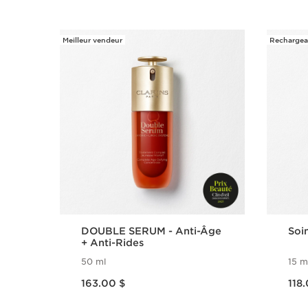
Meilleur vendeur
Rechargea
ALLER AU CONTENU
DOUBLE SERUM - Anti-Âge
Soin
+ Anti-Rides
50 ml
15 m
Nouveau prix 163.00 $
Nouveau prix 118.00 $
163.00 $
118