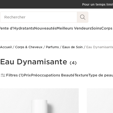
Pour un temps limit
ALLER AU CONTENU
Historique des recherches
CONSULTER LE PIED DE PAGE
OUTIL D'ACCESSIBILITÉ
ente d'Hydratants
Nouveautés
Meilleurs Vendeurs
Soins
Corps
Accueil
Corps & Cheveux
Parfums
Eaux de Soin
Eau Dynamisant
Eau Dynamisante
(4)
Filtres (1)
Prix
Préoccupations Beauté
Texture
Type de pea