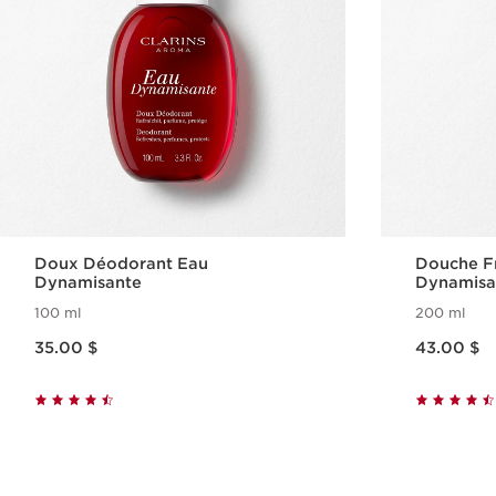
Doux Déodorant Eau
Douche Fr
Dynamisante
Dynamisa
100 ml
200 ml
Nouveau prix 35.00 $
Nouveau prix 43.00 $
35.00 $
43.00 $
Aperçu rapide