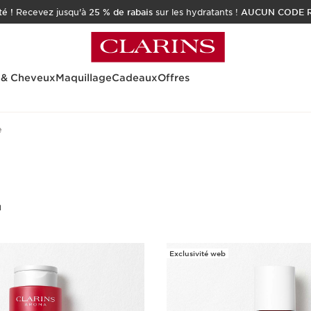
é !
Recevez jusqu'à
25 % de rabais
sur les hydratants !
AUCUN CODE R
 & Cheveux
Maquillage
Cadeaux
Offres
e
u
Exclusivité web