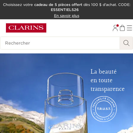
Choisissez votre
cadeau de 5 pièces offert
dès 100 $ d'achat. CODE:
ESSENTIELS26
ALLER AU CONTENU
En savoir plus
CONSULTER LE PIED DE PAGE
OUTIL D'ACCESSIBILITÉ
Historique des recherches
La beauté
en toute
transparence