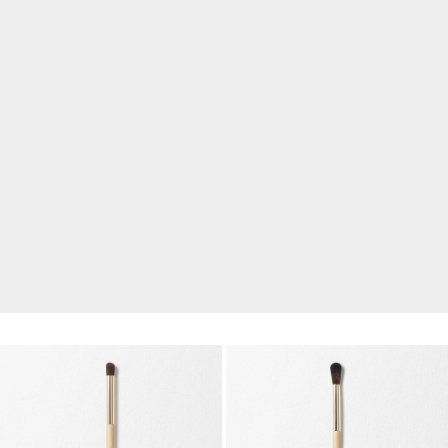
OFFRE EXCLUSIVE
Vente Éclair Hydratants
Ne manquez pas cette occasion de magasiner nos
hydratants les plus populaires à
25 % de rabais
.
Des
exclusions s'appliquent.
AUCUN CODE REQUIS.
EN SAVOIR PLUS